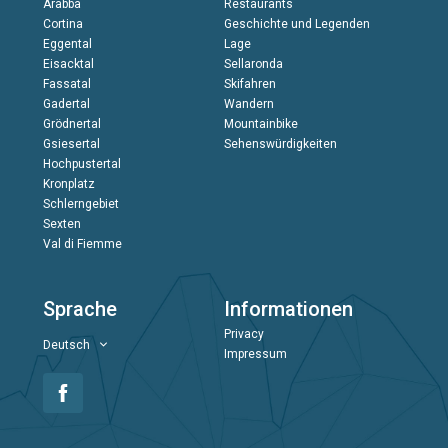
Arabba
Restaurants
Cortina
Geschichte und Legenden
Eggental
Lage
Eisacktal
Sellaronda
Fassatal
Skifahren
Gadertal
Wandern
Grödnertal
Mountainbike
Gsiesertal
Sehenswürdigkeiten
Hochpustertal
Kronplatz
Schlerngebiet
Sexten
Val di Fiemme
Sprache
Informationen
Privacy
Deutsch
Impressum