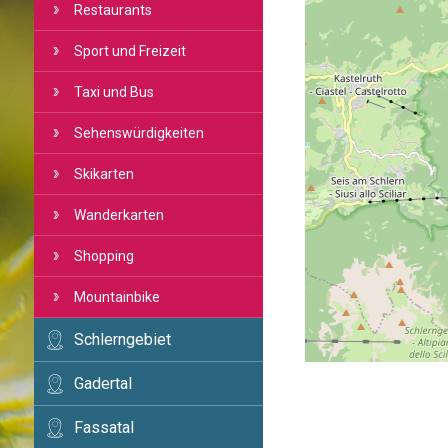
Restaurants
Sport und Freizeit
Taxi und Bus
Sehenswürdigkeiten
Skikarten
Wanderkarten
Shopping
Mountainbike
Schlerngebiet
Gadertal
Fassatal