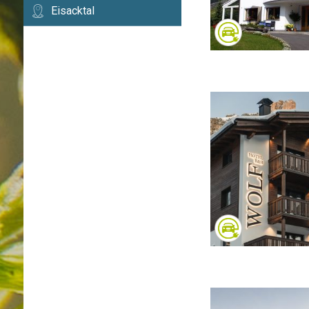
Eisacktal