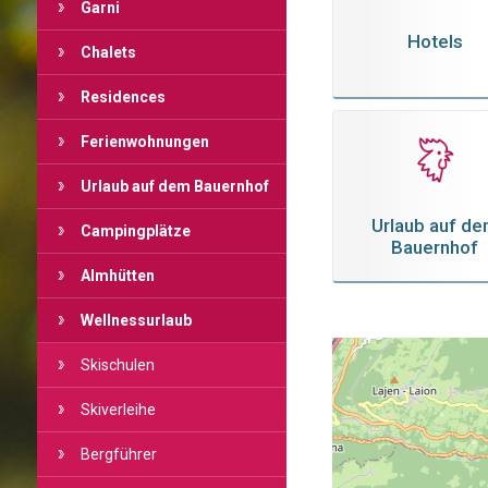
Garni
Hotels
Chalets
Residences
Ferienwohnungen
Urlaub auf dem Bauernhof
Urlaub auf d
Campingplätze
Bauernhof
Almhütten
Wellnessurlaub
Skischulen
Skiverleihe
Bergführer