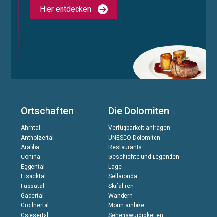
Hier entdecken
Ortschaften
Die Dolomiten
Ahrntal
Verfügbarkeit anfragen
Antholzertal
UNESCO Dolomiten
Arabba
Restaurants
Cortina
Geschichte und Legenden
Eggental
Lage
Eisacktal
Sellaronda
Fassatal
Skifahren
Gadertal
Wandern
Grödnertal
Mountainbike
Gsiesertal
Sehenswürdigkeiten