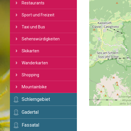
Restaurants
Sport und Freizeit
Taxi und Bus
Sehenswürdigkeiten
Skikarten
Wanderkarten
Shopping
Mountainbike
Schlerngebiet
Gadertal
Fassatal