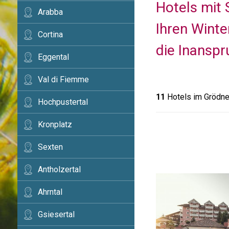
Hotels mit S
Arabba
Ihren Winte
Cortina
die Inansp
Eggental
Val di Fiemme
11
Hotels im Grödne
Hochpustertal
Kronplatz
Sexten
Antholzertal
Ahrntal
Gsiesertal