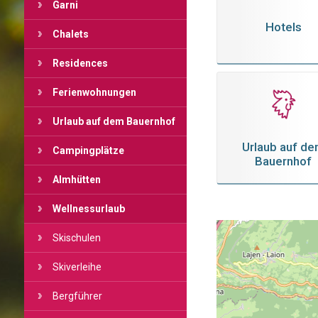
Garni
Hotels
Chalets
Residences
Ferienwohnungen
Urlaub auf dem Bauernhof
Urlaub auf d
Campingplätze
Bauernhof
Almhütten
Wellnessurlaub
Skischulen
Skiverleihe
Bergführer