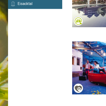
Eisacktal