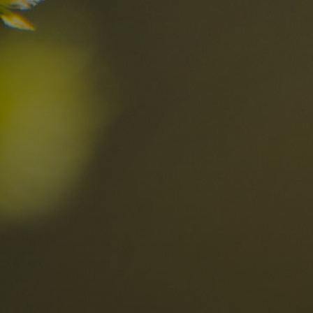
el
Die besten R
in den Dolomi
Hier entdecken
Ortschaften
Ahrntal
V
Antholzertal
U
Arabba
R
0
Cortina
G
Eggental
L
Kinder
Eisacktal
S
Fassatal
S
Gadertal
Grödnertal
M
erbindlich
Gsiesertal
S