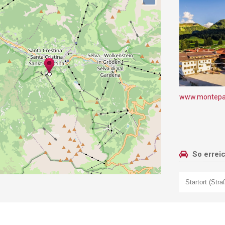
www.montepan
So errei