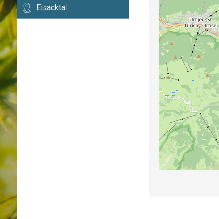
Eisacktal