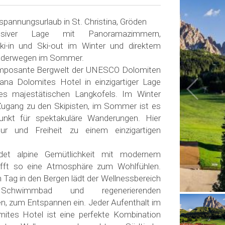
tspannungsurlaub in St. Christina, Gröden
usiver Lage mit Panoramazimmern,
Ski-in und Ski-out im Winter und direktem
nderwegen im Sommer.
e imposante Bergwelt der UNESCO Dolomiten
ana Dolomites Hotel in einzigartiger Lage
es majestätischen Langkofels. Im Winter
 Zugang zu den Skipisten, im Sommer ist es
unkt für spektakuläre Wanderungen. Hier
ur und Freiheit zu einem einzigartigen
.
det alpine Gemütlichkeit mit modernem
fft so eine Atmosphäre zum Wohlfühlen.
 Tag in den Bergen lädt der Wellnessbereich
chwimmbad und regenerierenden
, zum Entspannen ein. Jeder Aufenthalt im
tes Hotel ist eine perfekte Kombination