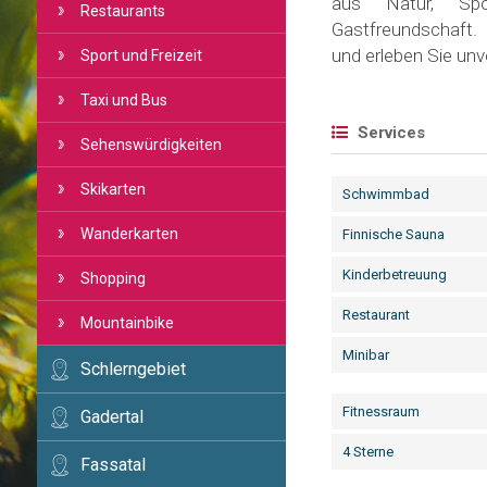
aus Natur, Spo
Restaurants
Gastfreundschaft.
und erleben Sie un
Sport und Freizeit
Taxi und Bus
Services
Sehenswürdigkeiten
Skikarten
Schwimmbad
Wanderkarten
Finnische Sauna
Kinderbetreuung
Shopping
Restaurant
Mountainbike
Minibar
Schlerngebiet
Fitnessraum
Gadertal
4 Sterne
Fassatal