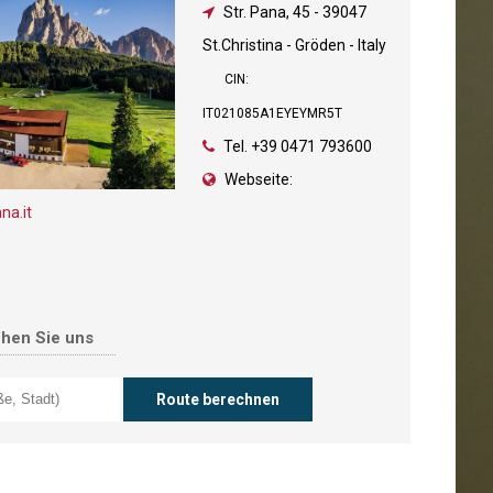
Str. Pana, 45
-
39047
St.Christina - Gröden - Italy
CIN:
IT021085A1EYEYMR5T
Tel.
+39 0471 793600
Webseite:
a.it
chen Sie uns