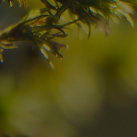
Haben Sie Ihr Traumzi
schon gefunden?
Prüfen Sie hier die Verfügbarkeit für
Ihren Urlaub in den Dolomiten
08
09
2
Anreise
Abreise
Erwachsene
Unv
Hotel
Ortschaft