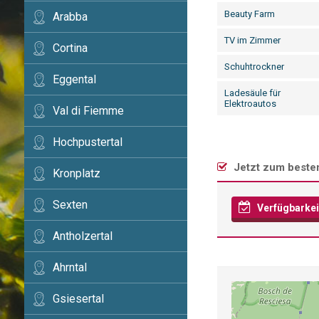
Beauty Farm
Arabba
TV im Zimmer
Cortina
Schuhtrockner
Eggental
Ladesäule für
Elektroautos
Val di Fiemme
Hochpustertal
Jetzt zum besten
Kronplatz
Sexten
Verfügbarkei
Antholzertal
Ahrntal
Gsiesertal