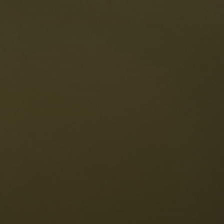
estaurants
ten
Die Dolomiten
Sprache
erfügbarkeit anfragen
Deutsch
NESCO Dolomiten
estaurants
eschichte und Legenden
age
ellaronda
kifahren
Informationen
Wandern
ountainbike
Privacy
ehenswürdigkeiten
Impressum