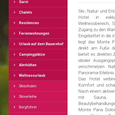
Garni
Ski-, Natur- und En
Chalets
Hotel in exkl
Residences
Wellnessbereich, 
Zugang zu den Wa
Ferienwohnungen
Eingebettet in di
liegt das Monte P
Urlaub auf dem Bauernhof
direkt am Fuße d
bietet es direkten
Campingplätze
idealer Ausgangsp
Almhütten
verschmelzen Nat
Panorama-Erlebnis
Wellnessurlaub
Das Hotel verbin
Komfort und scha
Skischulen
Nach einem aktiven
Skiverleihe
mit Sauna, S
Beautybehandlungen
Bergführer
Monte Pana Dolomi