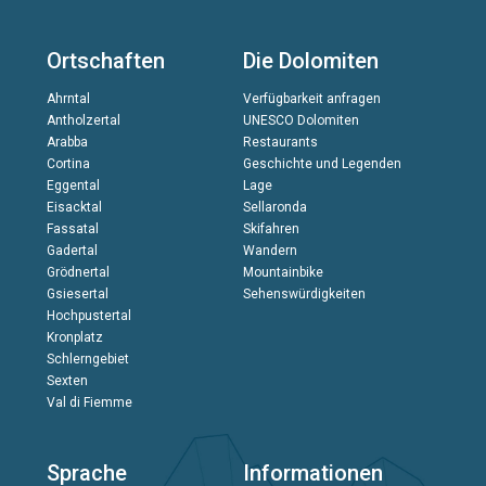
Ortschaften
Die Dolomiten
Ahrntal
Verfügbarkeit anfragen
Antholzertal
UNESCO Dolomiten
Arabba
Restaurants
Cortina
Geschichte und Legenden
Eggental
Lage
Eisacktal
Sellaronda
Fassatal
Skifahren
Gadertal
Wandern
Grödnertal
Mountainbike
Gsiesertal
Sehenswürdigkeiten
Hochpustertal
Kronplatz
Schlerngebiet
Sexten
Val di Fiemme
Sprache
Informationen