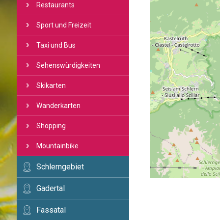
Restaurants
Sport und Freizeit
Taxi und Bus
Sehenswürdigkeiten
Skikarten
Wanderkarten
Shopping
Mountainbike
Schlerngebiet
Gadertal
Fassatal