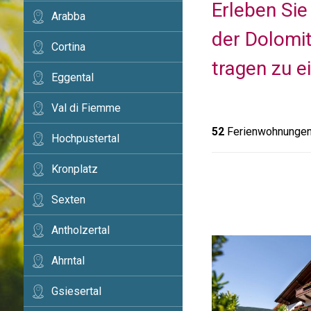
Erleben Sie
Arabba
der Dolomi
Cortina
tragen zu e
Eggental
Val di Fiemme
52
Ferienwohnungen 
Hochpustertal
Kronplatz
Sexten
Antholzertal
Ahrntal
Gsiesertal