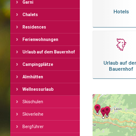
Garni
Hotels
Chalets
Residences
Ferienwohnungen
Urlaub auf dem Bauernhof
Urlaub auf d
Campingplätze
Bauernhof
Almhütten
Wellnessurlaub
Skischulen
Skiverleihe
Bergführer