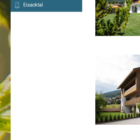
Eisacktal