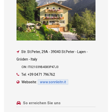
Str. St.Peter, 29A
-
39040 St.Peter - Lajen -
Gröden - Italy
CIN: IT021039B4S83P47J3
Tel.
+39 0471 796762
Webseite:
www.sonnleitn.it
So erreichen Sie uns