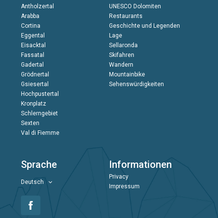
Antholzertal
UNESCO Dolomiten
Arabba
Restaurants
Cortina
Geschichte und Legenden
Eggental
Lage
Eisacktal
Sellaronda
Fassatal
Skifahren
Gadertal
Wandern
Grödnertal
Mountainbike
Gsiesertal
Sehenswürdigkeiten
Hochpustertal
Kronplatz
Schlerngebiet
Sexten
Val di Fiemme
Sprache
Informationen
Privacy
Deutsch
Impressum