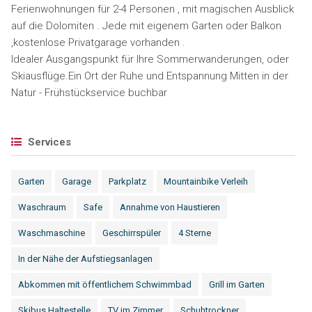
Ferienwohnungen für 2-4 Personen , mit magischen Ausblick
auf die Dolomiten . Jede mit eigenem Garten oder Balkon
,kostenlose Privatgarage vorhanden .
Idealer Ausgangspunkt für Ihre Sommerwanderungen, oder
Skiausflüge.Ein Ort der Ruhe und Entspannung Mitten in der
Natur - Frühstückservice buchbar
Services
Garten
Garage
Parkplatz
Mountainbike Verleih
Waschraum
Safe
Annahme von Haustieren
Waschmaschine
Geschirrspüler
4 Sterne
In der Nähe der Aufstiegsanlagen
Abkommen mit öffentlichem Schwimmbad
Grill im Garten
Skibus Haltestelle
TV im Zimmer
Schuhtrockner