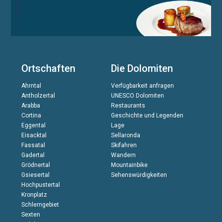
Ortschaften
Die Dolomiten
Ahrntal
Verfügbarkeit anfragen
Antholzertal
UNESCO Dolomiten
Arabba
Restaurants
Cortina
Geschichte und Legenden
Eggental
Lage
Eisacktal
Sellaronda
Fassatal
Skifahren
Gadertal
Wandern
Grödnertal
Mountainbike
Gsiesertal
Sehenswürdigkeiten
Hochpustertal
Kronplatz
Schlerngebiet
Sexten