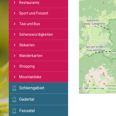
Restaurants
Sport und Freizeit
Taxi und Bus
Sehenswürdigkeiten
Skikarten
Wanderkarten
Shopping
Mountainbike
Schlerngebiet
Gadertal
Fassatal