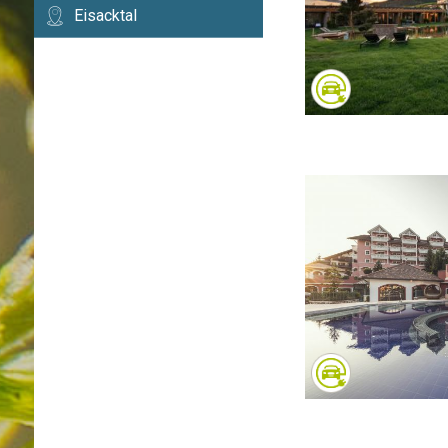
Eisacktal