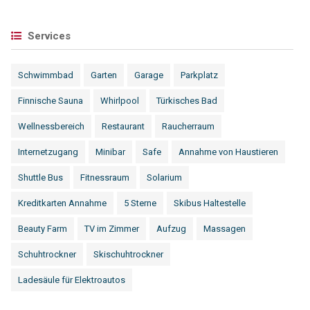
Services
Schwimmbad
Garten
Garage
Parkplatz
Finnische Sauna
Whirlpool
Türkisches Bad
Wellnessbereich
Restaurant
Raucherraum
Internetzugang
Minibar
Safe
Annahme von Haustieren
Shuttle Bus
Fitnessraum
Solarium
Kreditkarten Annahme
5 Sterne
Skibus Haltestelle
Beauty Farm
TV im Zimmer
Aufzug
Massagen
Schuhtrockner
Skischuhtrockner
Ladesäule für Elektroautos