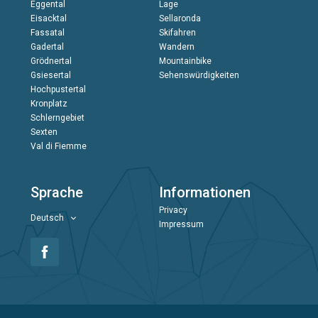
Eggental
Lage
Eisacktal
Sellaronda
Fassatal
Skifahren
Gadertal
Wandern
Grödnertal
Mountainbike
Gsiesertal
Sehenswürdigkeiten
Hochpustertal
Kronplatz
Schlerngebiet
Sexten
Val di Fiemme
Sprache
Informationen
Privacy
Deutsch
Impressum