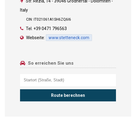
Str. Rezia, 14
-
39046 Grödnertal - Dolomiten -
Italy
CIN: IT021061A1SH6ZQ6I6
Tel.
+39 0471 796563
Webseite:
www.stetteneck.com
So erreichen Sie uns