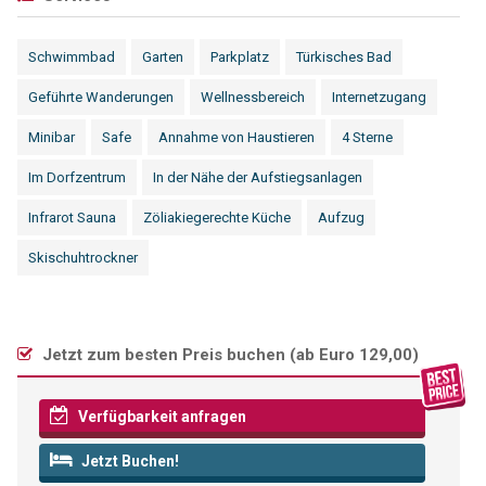
Schwimmbad
Garten
Parkplatz
Türkisches Bad
Geführte Wanderungen
Wellnessbereich
Internetzugang
Minibar
Safe
Annahme von Haustieren
4 Sterne
Im Dorfzentrum
In der Nähe der Aufstiegsanlagen
Infrarot Sauna
Zöliakiegerechte Küche
Aufzug
Skischuhtrockner
Jetzt zum besten Preis buchen (
ab Euro 129,00
)
Verfügbarkeit anfragen
Jetzt Buchen!