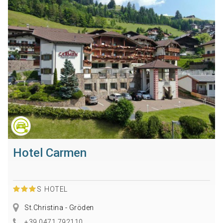
Hotel Carmen
S
HOTEL
St.Christina - Gröden
+39 0471 792110