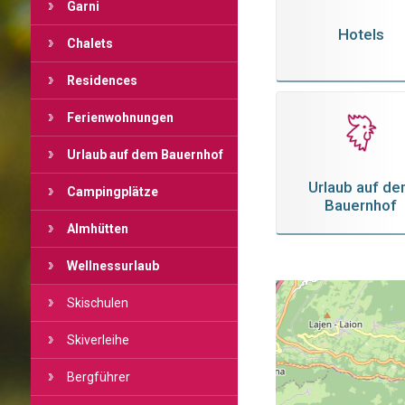
Garni
Hotels
Chalets
Residences
Ferienwohnungen
Urlaub auf dem Bauernhof
Urlaub auf d
Campingplätze
Bauernhof
Almhütten
Wellnessurlaub
Skischulen
Skiverleihe
Bergführer