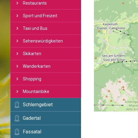
Restaurants
Sport und Freizeit
Taxi und Bus
Sehenswürdigkeiten
Skikarten
Wanderkarten
Shopping
Mountainbike
Schlerngebiet
Gadertal
Fassatal