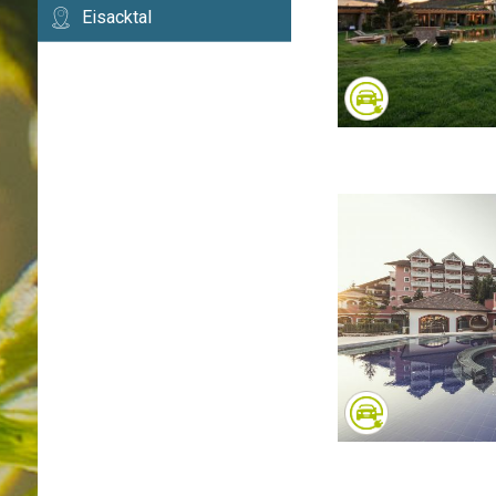
Eisacktal