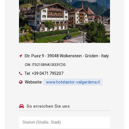
Str. Puez 9
-
39048 Wolkenstein - Gröden - Italy
CIN: IT021089A1SI33YZIG
Tel.
+39 0471 795207
Webseite:
www.hotelastor-valgardena.it
So erreichen Sie uns