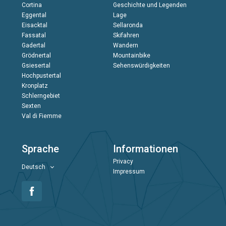
Cortina
Geschichte und Legenden
Eggental
Lage
Eisacktal
Sellaronda
Fassatal
Skifahren
Gadertal
Wandern
Grödnertal
Mountainbike
Gsiesertal
Sehenswürdigkeiten
Hochpustertal
Kronplatz
Schlerngebiet
Sexten
Val di Fiemme
Sprache
Informationen
Privacy
Deutsch
Impressum