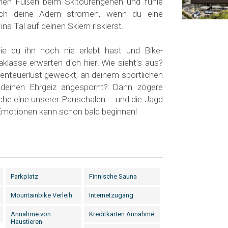
nen Füßen beim Skitourengehen und fühle
rch deine Adern strömen, wenn du eine
ns Tal auf deinen Skiern riskierst.
wie du ihn noch nie erlebt hast und Bike-
klasse erwarten dich hier! Wie sieht’s aus?
enteuerlust geweckt, an deinem sportlichen
 deinen Ehrgeiz angespornt? Dann zögere
uche eine unserer Pauschalen – und die Jagd
 Emotionen kann schon bald beginnen!
Parkplatz
Finnische Sauna
n
Mountainbike Verleih
Internetzugang
Annahme von
Kreditkarten Annahme
Haustieren