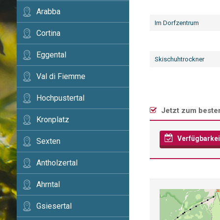
Arabba
Im Dorfzentrum
Cortina
Eggental
Skischuhtrockner
Val di Fiemme
Hochpustertal
Jetzt zum besten
Kronplatz
Verfügbarkei
Sexten
Antholzertal
Ahrntal
Gsiesertal