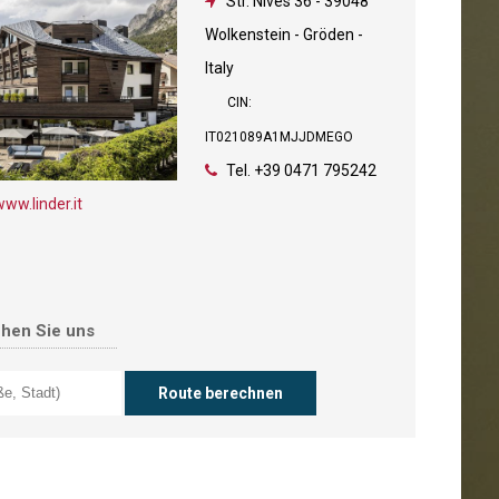
Str. Nives 36
-
39048
Wolkenstein - Gröden -
Italy
CIN:
IT021089A1MJJDMEGO
Tel.
+39 0471 795242
www.linder.it
chen Sie uns