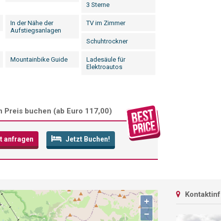
3 Sterne
In der Nähe der
TV im Zimmer
Aufstiegsanlagen
Schuhtrockner
Mountainbike Guide
Ladesäule für
Elektroautos
 Preis buchen (
ab Euro 117,00
)
t anfragen
Jetzt Buchen!
Kontaktin
+
−