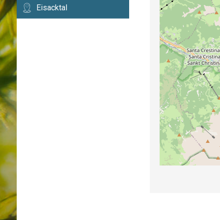
Eisacktal