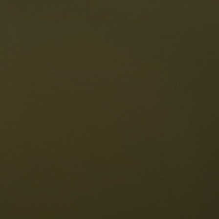
estaurants
ten
Die Dolomiten
Sprache
erfügbarkeit anfragen
Deutsch
NESCO Dolomiten
estaurants
eschichte und Legenden
age
ellaronda
kifahren
Informationen
Wandern
ountainbike
Privacy
ehenswürdigkeiten
Impressum