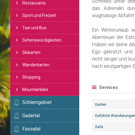
Schnees unter dei
Restaurants
das Adrenalin du
waghalsige Abfahrt i
Sport und Freizeit
Taxi und Bus
Ein Winterurlaub 
Abenteuer der Extra
Sehenswürdigkeiten
Haben wir deine Ab
Ego gekratzt und
Skikarten
nicht länger und b
Wanderkarten
nach einzigartigen
Shopping
Services
Mountainbike
Schlerngebiet
Garten
Gadertal
Geführte Wanderunge
Safe
Fassatal