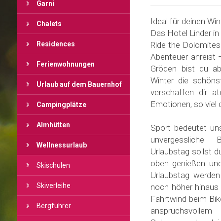
Garni
Ideal für deinen Wi
Chalets
Das Hotel Linder in
Residences
Ride the Dolomites!
Abenteuer anreist 
Ferienwohnungen
Gröden bist du ab
Winter die schön
Urlaub auf dem Bauernhof
verschaffen dir a
Emotionen, so viel 
Campingplätze
Almhütten
Sport bedeutet uns 
unvergessliche B
Wellnessurlaub
Urlaubstag sollst 
oben genießen und 
Skischulen
Urlaubstag werden
Skiverleihe
noch höher hinaus 
Fahrtwind beim Bike
Bergführer
anspruchsvollem 