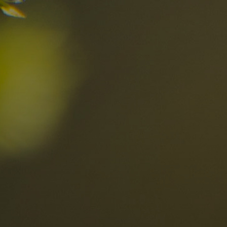
el
Die besten R
in den Dolomi
Hier entdecken
Ortschaften
Ahrntal
V
Antholzertal
U
Arabba
R
0
Cortina
G
Eggental
L
Kinder
Eisacktal
S
Fassatal
S
Gadertal
Grödnertal
M
erbindlich
Gsiesertal
S
fragen