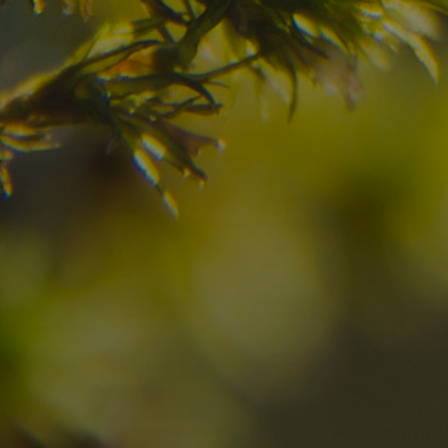
Haben Sie Ihr Traumzi
schon gefunden?
Prüfen Sie hier die Verfügbarkeit für
Ihren Urlaub in den Dolomiten
10
11
2
Anreise
Abreise
Erwachsene
Unv
Hotel
Ortschaft
An